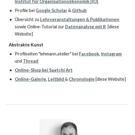
Institut für Organisationsökonomik [IO]
Profile bei
Google Scholar
&
Github
Übersicht zu
Lehrveranstaltungen & Publikationen
sowie
Online-Tutorial zur
Datenanalyse mit R
[diese
Website]
Abstrakte Kunst
P
rofilseiten "lehmann.
atelier
" bei
Facebook
,
Instagram
und
Thread
Online-Shop bei Saatchi Art
Online-Galerie
,
Leitbild
&
Chronologie
[diese Website]