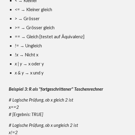
<
→
Kleiner
<=
→
Kleiner gleich
>
→
Grösser
>=
→
Grösser gleich
==
→
Gleich
[
testet auf Äquivalenz
]
!=
→
Ungleich
!x
→ Nicht x
x | y
→ x oder y
x & y
→ x und y
Beispiel 3: R als "fortgeschrittener" Taschenrechner
# Logische Prüfung, ob x gleich 2 ist
x==2
# [Ergebnis: TRUE]
# Logische Prüfung, ob x ungleich 2 ist
x!=2