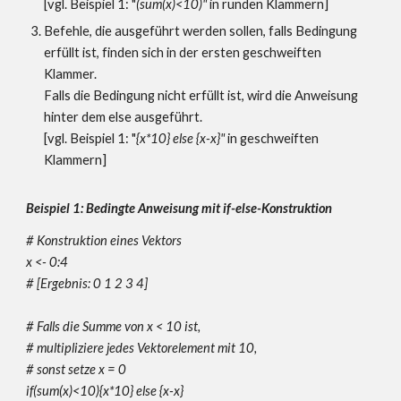
[
vgl. Beispiel 1: "
(sum(x)<10)"
in runden Klammern]
Befehle, die ausgeführt werden sollen, falls Bedingung
erfüllt ist, finden sich in der ersten geschweiften
Klammer.
Falls die Bedingung nicht erfüllt ist, wird die Anweisung
hinter dem else ausgeführt.
[vgl. Beispiel 1: "
{x*10} else {x-x}"
in geschweiften
Klammern]
Beispiel 1: Bedingte Anweisung mit if-else-Konstruktion
# Konstruktion eines Vektors
x <- 0:4
# [Ergebnis: 0 1 2 3 4]
# Falls die Summe von x < 10 ist,
# multipliziere jedes Vektorelement mit 10,
# sonst setze x = 0
if(sum(x)<10){x*10} else {x-x}