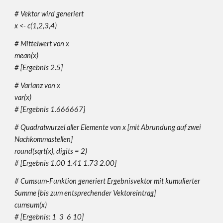
# Vektor wird generiert
x <- c(1,2,3,4)
# Mittelwert von x
mean(x)
#
[Ergebnis 2.5]
# Varianz von x
var(x)
#
[Ergebnis 1.666667]
# Quadratwurzel aller Elemente von x [mit Abrundung auf zwei
Nachkommastellen]
round(sqrt(x), digits = 2)
#
[Ergebnis 1.00 1.41 1.73 2.00]
# Cumsum-Funktion generiert Ergebnisvektor mit kumulierter
Summe [bis zum entsprechender Vektoreintrag]
cumsum(x)
#
[Ergebnis: 1 3 6 10]