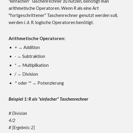
"einfachen" Taschenrechner zu nutzen, benötigt man
arithmetische Operatoren. Wenn R als eine Art
"fortgeschrittener" Taschenrechner genutzt werden soll,
werden i. d. R. logische Operatoren benötigt.
Arithmetische Operatoren:
+
→
Addition
-
→
Subtraktion
*
→
Multiplikation
/
→
Division
^
oder
**
→
Potenzierung
Beispiel 1: R als "einfacher" Taschenrechner
# Division
4/2
# [Ergebnis:
2]