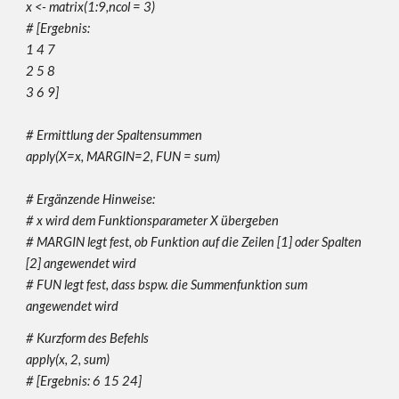
x <- matrix(1:9,ncol = 3)
#
[Ergebnis:
1 4 7
2 5 8
3 6 9]
# Ermittlung der Spaltensummen
apply(X=x, MARGIN=2, FUN = sum)
# Ergänzende Hinweise:
# x wird dem Funktionsparameter X übergeben
# MARGIN legt fest, ob Funktion auf die Zeilen [1] oder Spalten
[2] angewendet wird
# FUN legt fest, dass bspw. die Summenfunktion sum
angewendet wird
# Kurzform des Befehls
apply(x, 2, sum)
#
[Ergebnis: 6 15 24]