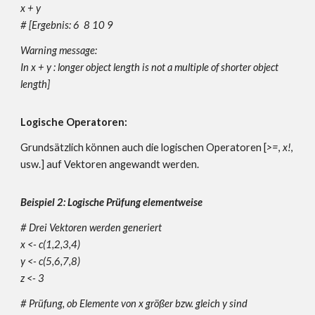
x + y
#
[Ergebnis: 6 8 10 9
Warning message:
In x + y : longer object length is not a multiple of shorter object
length]
Logische Operatoren:
Grundsätzlich können auch die logischen
Operatoren [
>=
,
x!
,
usw.]
auf Vektoren angewandt werden.
Beispiel 2: Logische Prüfung elementweise
# Drei Vektoren werden generiert
x <- c(1,2,3,4)
y <- c(5,6,7,8)
z <- 3
# Prüfung, ob Elemente von x größer bzw. gleich y sind