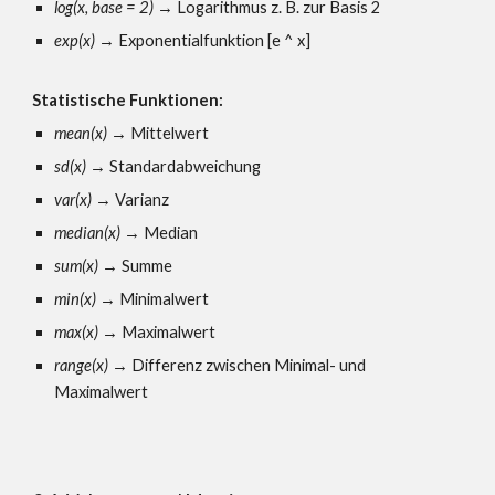
log(x, base =
2
)
→
Logarithmus z. B. zur Basis
2
exp(x)
→
Exponentialfunktion
[
e ^ x
]
Statistische Funktionen:
mean(x
)
→
Mittelwert
sd(x)
→
Standardabweichung
var(x)
→
Varianz
median(x)
→
Median
sum(x)
→
Summe
min(x)
→
Minimalwert
max(x)
→
Maximalwert
range(x)
→ Differenz zwischen Minimal- und
Maximalwert