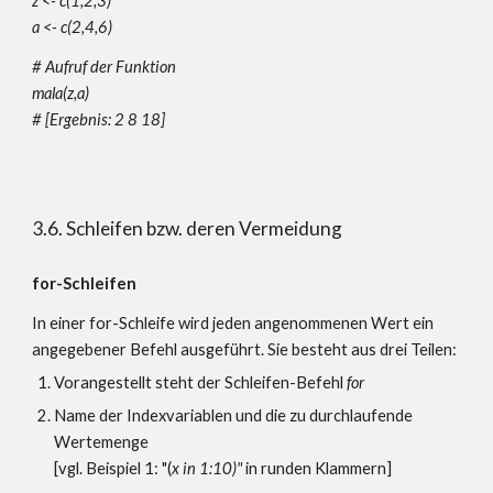
z <- c(1,2,3)
a <- c(2,4,6)
# Aufruf der Funktion
mala(z,a)
#
[Ergebnis: 2 8 18]
3.6. Schleifen bzw. deren Vermeidung
for-Schleifen
In einer for-Schleife wird jeden angenommenen Wert ein
angegebener Befehl ausgeführt. Sie besteht aus drei Teilen:
Vorangestellt steht der Schleifen-Befehl
for
Name der Indexvariablen und die zu durchlaufende
Wertemenge
[
vgl. Beispiel 1: "(
x in 1:10)"
in runden Klammern]