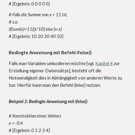
# [Ergebnis: 0 0 0 0 0]
# Falls die Summe von x < 11 ist,
# s.o.
if(sum(x)<11){x*10} else {x-x}
# [Ergebnis: 10 20 30 40 50]
Bedingte Anweisung mit Befehl ifelse()
Falls man Variablen umkodieren möchte [vgl.
Kapitel
4
zur
Erstellung eigener Datensätze]
, besteht oft die
Notwendigkeit dies in Abhängigkeit von anderen Werte zu
tun. Hierfür kann man den Befehl
ifelse()
nutzen.
Beispiel 2: Bedingte Anweisung mit ifelse()
# Konstruktion eines Vektors
x <- 0:4
# [Ergebnis: 0 1 2 3 4]