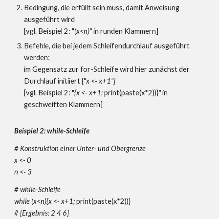
Bedingung, die erfüllt sein muss, damit Anweisung
ausgeführt wird
[
vgl. Beispiel 2: "
(x<n)
"
in runden Klammern]
Befehle, die bei jedem Schleifendurchlauf ausgeführt
werden;
im Gegensatz zur for-Schleife wird hier zunächst der
Durchlauf initiiert ["
x <- x+1"]
[vgl. Beispiel 2: "
{x <- x+1;
p
rint(paste(x*2))}
"
in
geschweiften Klammern]
Beispiel 2: while-Schleife
# Konstruktion einer Unter- und Obergrenze
x <- 0
n <- 3
# while-Schleife
while (x<n){x <- x+1;
p
rint(paste(x*2))}
#
[Ergebnis: 2 4 6]